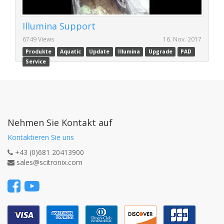
Illumina Support
6749 Views
16. Nov. 2017
Produkte
Aquatic
Update
Illumina
Upgrade
PAD
Service
Nehmen Sie Kontakt auf
Kontaktieren Sie uns
+43 (0)681 20413900
sales@scitronix.com