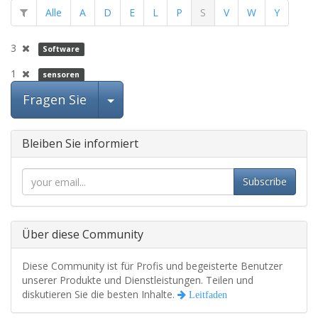
Alle
A
D
E
L
P
S
V
W
Y
3
Software
1
sensoren
Beitrag auswählen
Fragen Sie
Bleiben Sie informiert
Subscribe
Über diese Community
Diese Community ist für Profis und begeisterte Benutzer
unserer Produkte und Dienstleistungen. Teilen und
diskutieren Sie die besten Inhalte.
Leitfaden