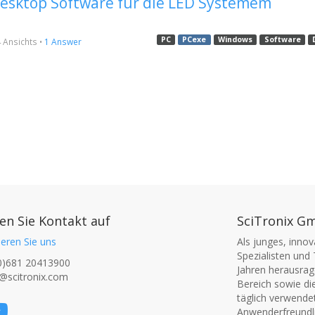
Desktop Software für die LED Systemem
PC
PCexe
Windows
Software
4
Ansichts
•
1 Answer
n Sie Kontakt auf
SciTronix G
eren Sie uns
Als junges, inno
Spezialisten und 
0)681 20413900
Jahren herausrage
@scitronix.com
Bereich sowie di
täglich verwende
Anwenderfreundli