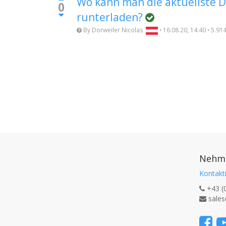
Wo kann man die aktuellste 
0
runterladen?
By
Dorweiler Nicolas
•
16.08.20, 14:40
•
5.91
Nehme
Kontakti
+43 (
sales