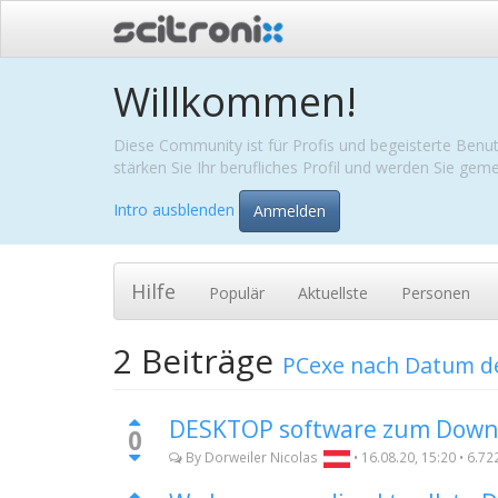
Willkommen!
Diese Community ist für Profis und begeisterte Benut
stärken Sie Ihr berufliches Profil und werden Sie ge
Intro ausblenden
Anmelden
Hilfe
Populär
Aktuellste
Personen
2
Beiträge
PCexe
nach Datum de
DESKTOP software zum Down
0
By
Dorweiler Nicolas
•
16.08.20, 15:20
•
6.72