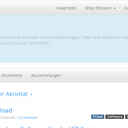
Hauptseite
Shop Entrance
S
zer unserer Produkte und Dienstleistungen. Teilen und diskutieren Si
meinsam bessere Vermarkter.
Stichwörter
Auszeichnungen
r Aktivität
load
PCexe
Software
2
Ansichts
•
0 Comment