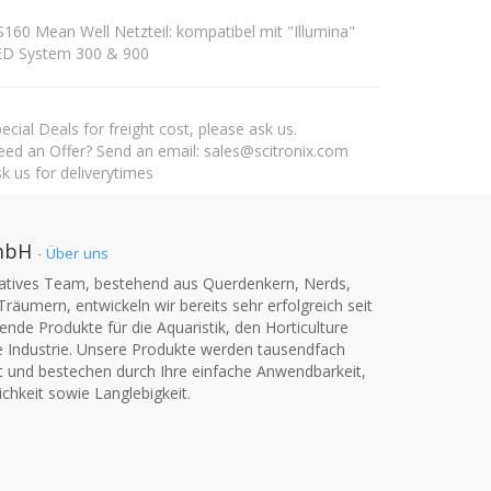
160 Mean Well Netzteil: kompatibel mit "Illumina"
ED System 300 & 900
ecial Deals for freight cost, please ask us.
ed an Offer? Send an email: sales@scitronix.com
k us for deliverytimes
mbH
-
Über uns
vatives Team, bestehend aus Querdenkern, Nerds,
Träumern, entwickeln wir bereits sehr erfolgreich seit
nde Produkte für die Aquaristik, den Horticulture
e Industrie. Unsere Produkte werden tausendfach
t und bestechen durch Ihre einfache Anwendbarkeit,
chkeit sowie Langlebigkeit.