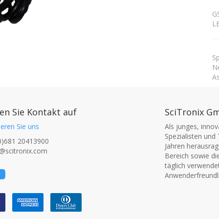
GS
L
Sp
Ne
As
n Sie Kontakt auf
SciTronix G
eren Sie uns
Als junges, inno
Spezialisten und 
0)681 20413900
Jahren herausrage
@scitronix.com
Bereich sowie di
täglich verwende
Anwenderfreundli