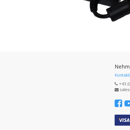
Nehme
Kontakti
+43 (
sales