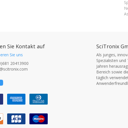
Sp
Ne
As
n Sie Kontakt auf
SciTronix G
eren Sie uns
Als junges, inno
Spezialisten und 
0)681 20413900
Jahren herausrage
@scitronix.com
Bereich sowie di
täglich verwende
Anwenderfreundli