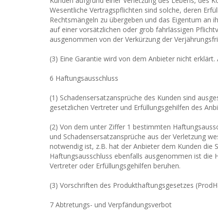
Kunden aufgrund einer Verletzung des Lebens, des Kö
Wesentliche Vertragspflichten sind solche, deren Erfü
Rechtsmängeln zu übergeben und das Eigentum an ihr z
auf einer vorsätzlichen oder grob fahrlässigen Pflich
ausgenommen von der Verkürzung der Verjährungsfris
(3) Eine Garantie wird von dem Anbieter nicht erklä
6 Haftungsausschluss
(1) Schadensersatzansprüche des Kunden sind ausges
gesetzlichen Vertreter und Erfüllungsgehilfen des An
(2) Von dem unter Ziffer 1 bestimmten Haftungsauss
und Schadensersatzansprüche aus der Verletzung wesent
notwendig ist, z.B. hat der Anbieter dem Kunden die
Haftungsausschluss ebenfalls ausgenommen ist die Haf
Vertreter oder Erfüllungsgehilfen beruhen.
(3) Vorschriften des Produkthaftungsgesetzes (ProdHa
7 Abtretungs- und Verpfändungsverbot