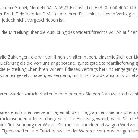
Tronix GmbH, Neufeld 6A, A-6973 Höchst, Tel: +43 (0) 660 4064049, E
er Brief, Telefax oder E-Mail) über Ihren Entschluss, diesen Vertrag z
jedoch nicht vorgeschrieben ist.
e die Mitteilung über die Ausübung des Widerrufsrechts vor Ablauf der
alle Zahlungen, die wir von Ihnen erhalten haben, einschließlich der 
r Lieferung als die von uns angebotene, günstigste Standardlieferung
e Mitteilung über Ihren Widerruf dieses Vertrags bei uns eingegange
aktion eingesetzt haben, es sei denn, mit Ihnen wurde ausdrücklich et
Waren wieder zurückerhalten haben oder bis Sie den Nachweis erbrach
spätestens binnen vierzehn Tagen ab dem Tag, an dem Sie uns über de
ückzusenden oder zu übergeben. Die Frist ist gewahrt, wenn Sie die 
 der Rücksendung der Waren. Sie müssen für einen etwaigen Wertver
t, Eigenschaften und Funktionsweise der Waren nicht notwendigen Umg