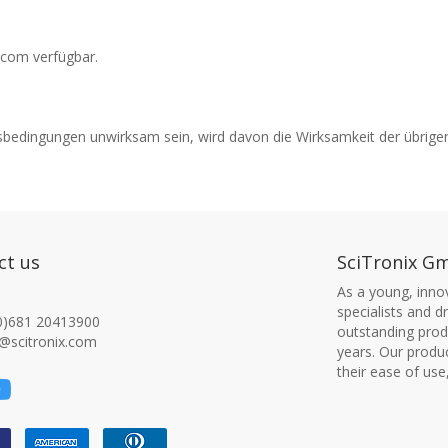
.com verfügbar.
sbedingungen unwirksam sein, wird davon die Wirksamkeit der übrige
ct us
SciTronix G
As a young, innov
specialists and 
0)681 20413900
outstanding produ
@scitronix.com
years. Our produ
their ease of use