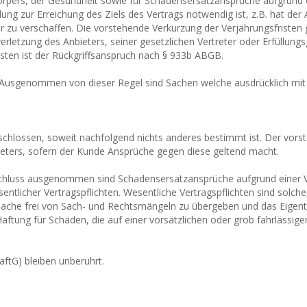
rpers, der Gesundheit sowie für Schadensersatzansprüche aufgrund ei
llung zur Erreichung des Ziels des Vertrags notwendig ist, z.B. hat d
u verschaffen. Die vorstehende Verkürzung der Verjährungsfristen gi
tverletzung des Anbieters, seiner gesetzlichen Vertreter oder Erfüllu
ten ist der Rückgriffsanspruch nach § 933b ABGB.
rt. Ausgenommen von dieser Regel sind Sachen welche ausdrücklich mit
chlossen, soweit nachfolgend nichts anderes bestimmt ist. Der vors
bieters, sofern der Kunde Ansprüche gegen diese geltend macht.
chluss ausgenommen sind Schadensersatzansprüche aufgrund einer V
licher Vertragspflichten. Wesentliche Vertragspflichten sind solche,
 Sache frei von Sach- und Rechtsmängeln zu übergeben und das Eigen
tung für Schäden, die auf einer vorsätzlichen oder grob fahrlässigen 
ftG) bleiben unberührt.